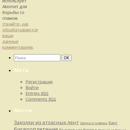
использует
Akismet для
борьбы со
спамом.
Узнайте, как
обрабатываются
ваши
данные
комментариев
.
Найти:
Поиск
OK
Мета
Регистрация
Войти
Entries
RSS
Comments
RSS
Метки
Заколки из атласных лент
бант
Шапки и повязки
бисероплетение
браслеты из бисера
вязаная кофточка