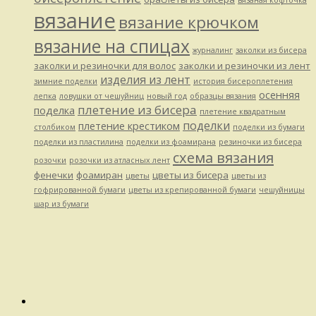
вязание
вязание крючком
вязание на спицах
журналинг
заколки из бисера
заколки и резиночки для волос
заколки и резиночки из лент
изделия из лент
зимние поделки
история бисероплетения
осенняя
лепка
ловушки от чешуйниц
новый год
образцы вязания
плетение из бисера
поделка
плетение квадратным
поделки
плетение крестиком
столбиком
поделки из бумаги
поделки из пластилина
поделки из фоамирана
резиночки из бисера
схема вязания
розочки
розочки из атласных лент
фенечки
фоамиран
цветы из бисера
цветы
цветы из
гофрированной бумаги
цветы из крепированной бумаги
чешуйницы
шар из бумаги