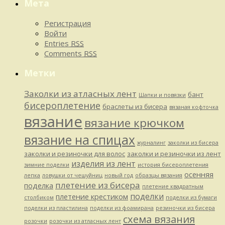
Мета
Регистрация
Войти
Entries
RSS
Comments
RSS
Метки
Заколки из атласных лент
бант
Шапки и повязки
бисероплетение
браслеты из бисера
вязаная кофточка
вязание
вязание крючком
вязание на спицах
журналинг
заколки из бисера
заколки и резиночки для волос
заколки и резиночки из лент
изделия из лент
зимние поделки
история бисероплетения
осенняя
лепка
ловушки от чешуйниц
новый год
образцы вязания
плетение из бисера
поделка
плетение квадратным
поделки
плетение крестиком
столбиком
поделки из бумаги
поделки из пластилина
поделки из фоамирана
резиночки из бисера
схема вязания
розочки
розочки из атласных лент