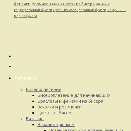
фенечки
фоамиран
цветы из бисера
цветы
цветы из
гофрированной бумаги
цветы из крепированной бумаги
чешуйницы
шар из бумаги
Рубрики
Бисероплетение
Бисероплетение для начинающих
Браслеты и фенечки из бисера
Заколки и резиночки
Цветы из бисера
Вязание
Вязание крючком
Вязание крючком для начинающих