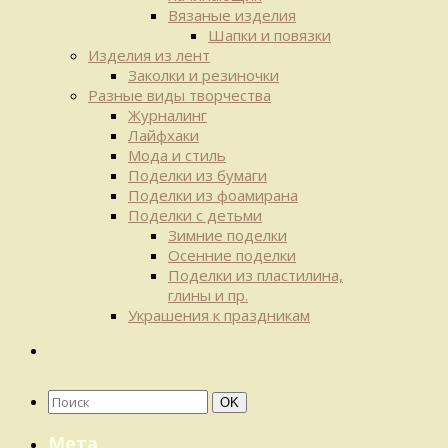
Вязаные изделия
Шапки и повязки
Изделия из лент
Заколки и резиночки
Разные виды творчества
Журналинг
Лайфхаки
Мода и стиль
Поделки из бумаги
Поделки из фоамирана
Поделки с детьми
Зимние поделки
Осенние поделки
Поделки из пластилина,
глины и пр.
Украшения к праздникам
Найти:
Поиск
OK
Мета