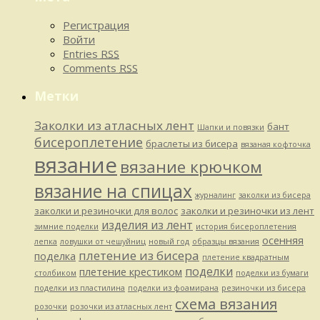
Регистрация
Войти
Entries
RSS
Comments
RSS
Метки
Заколки из атласных лент
бант
Шапки и повязки
бисероплетение
браслеты из бисера
вязаная кофточка
вязание
вязание крючком
вязание на спицах
журналинг
заколки из бисера
заколки и резиночки для волос
заколки и резиночки из лент
изделия из лент
зимние поделки
история бисероплетения
осенняя
лепка
ловушки от чешуйниц
новый год
образцы вязания
плетение из бисера
поделка
плетение квадратным
поделки
плетение крестиком
столбиком
поделки из бумаги
поделки из пластилина
поделки из фоамирана
резиночки из бисера
схема вязания
розочки
розочки из атласных лент