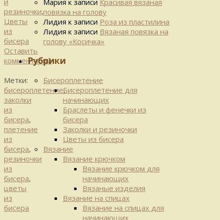
и
Мария
к записи
Красивая вязаная
резиночки
,
повязка на голову
Цветы
Лидия
к записи
Роза из пластилина
из
Лидия
к записи
Вязаная повязка на
бисера
голову «Косичка»
Оставить
Рубрики
комментарий
Бисероплетение
Метки:
Бисероплетение для
бисероплетение
,
начинающих
заколки
Браслеты и фенечки из
из
бисера
бисера
,
Заколки и резиночки
плетение
Цветы из бисера
из
Вязание
бисера
,
Вязание крючком
резиночки
Вязание крючком для
из
начинающих
бисера
,
Вязаные изделия
цветы
Вязание на спицах
из
Вязание на спицах для
бисера
начинающих