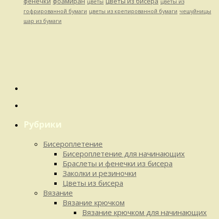
фенечки
фоамиран
цветы из бисера
цветы
цветы из
гофрированной бумаги
цветы из крепированной бумаги
чешуйницы
шар из бумаги
Рубрики
Бисероплетение
Бисероплетение для начинающих
Браслеты и фенечки из бисера
Заколки и резиночки
Цветы из бисера
Вязание
Вязание крючком
Вязание крючком для начинающих