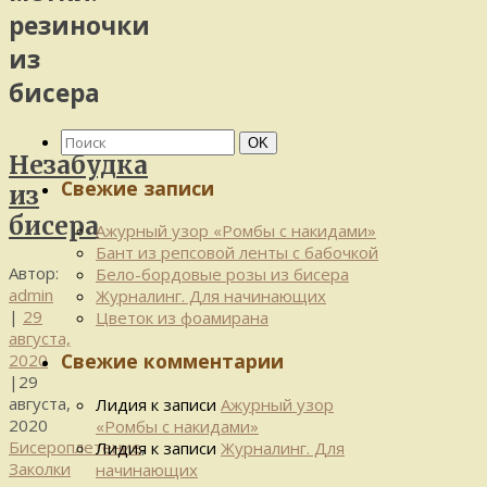
резиночки
из
бисера
Найти:
Поиск
OK
Незабудка
Свежие записи
из
бисера
Ажурный узор «Ромбы с накидами»
Бант из репсовой ленты с бабочкой
Автор:
Бело-бордовые розы из бисера
admin
Журналинг. Для начинающих
|
29
Цветок из фоамирана
августа,
Свежие комментарии
2020
|
29
августа,
Лидия
к записи
Ажурный узор
2020
«Ромбы с накидами»
Бисероплетение
,
Лидия
к записи
Журналинг. Для
Заколки
начинающих