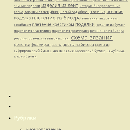
изделия из лент
зимние поделки
история бисероплетения
осенняя
лепка
ловушки от чешуйниц
новый год
образцы вязания
плетение из бисера
поделка
плетение квадратным
поделки
плетение крестиком
столбиком
поделки из бумаги
поделки из пластилина
поделки из фоамирана
резиночки из бисера
схема вязания
розочки
розочки из атласных лент
фенечки
фоамиран
цветы из бисера
цветы
цветы из
гофрированной бумаги
цветы из крепированной бумаги
чешуйницы
шар из бумаги
Рубрики
Бисероплетение