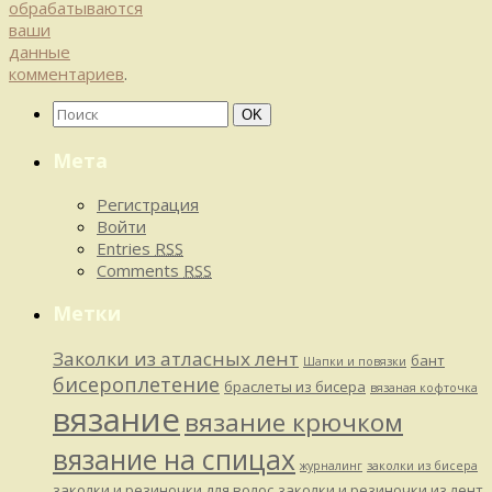
обрабатываются
ваши
данные
комментариев
.
Найти:
Поиск
OK
Мета
Регистрация
Войти
Entries
RSS
Comments
RSS
Метки
Заколки из атласных лент
бант
Шапки и повязки
бисероплетение
браслеты из бисера
вязаная кофточка
вязание
вязание крючком
вязание на спицах
журналинг
заколки из бисера
заколки и резиночки для волос
заколки и резиночки из лент