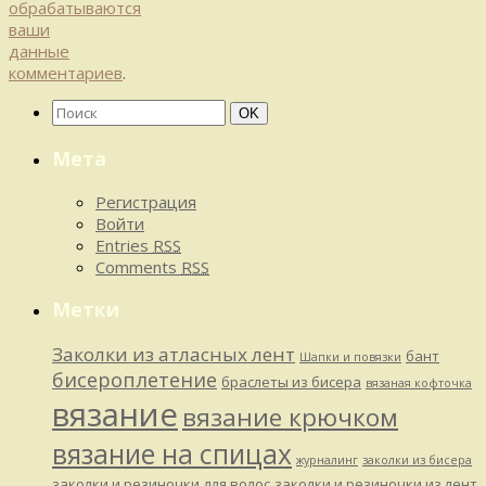
обрабатываются
ваши
данные
комментариев
.
Найти:
Поиск
OK
Мета
Регистрация
Войти
Entries
RSS
Comments
RSS
Метки
Заколки из атласных лент
бант
Шапки и повязки
бисероплетение
браслеты из бисера
вязаная кофточка
вязание
вязание крючком
вязание на спицах
журналинг
заколки из бисера
заколки и резиночки для волос
заколки и резиночки из лент