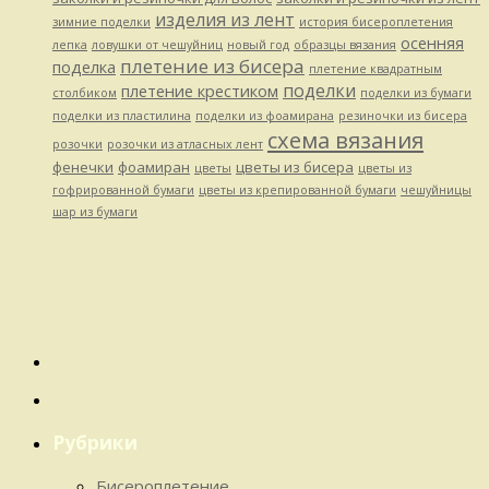
изделия из лент
зимние поделки
история бисероплетения
осенняя
лепка
ловушки от чешуйниц
новый год
образцы вязания
плетение из бисера
поделка
плетение квадратным
поделки
плетение крестиком
столбиком
поделки из бумаги
поделки из пластилина
поделки из фоамирана
резиночки из бисера
схема вязания
розочки
розочки из атласных лент
фенечки
фоамиран
цветы из бисера
цветы
цветы из
гофрированной бумаги
цветы из крепированной бумаги
чешуйницы
шар из бумаги
Рубрики
Бисероплетение