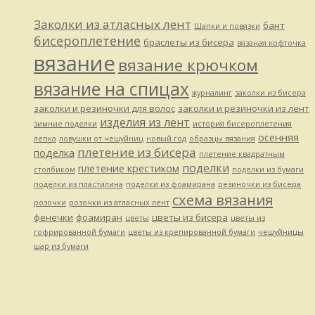
Заколки из атласных лент
бант
Шапки и повязки
бисероплетение
браслеты из бисера
вязаная кофточка
вязание
вязание крючком
вязание на спицах
журналинг
заколки из бисера
заколки и резиночки для волос
заколки и резиночки из лент
изделия из лент
зимние поделки
история бисероплетения
осенняя
лепка
ловушки от чешуйниц
новый год
образцы вязания
плетение из бисера
поделка
плетение квадратным
поделки
плетение крестиком
столбиком
поделки из бумаги
поделки из пластилина
поделки из фоамирана
резиночки из бисера
схема вязания
розочки
розочки из атласных лент
фенечки
фоамиран
цветы из бисера
цветы
цветы из
гофрированной бумаги
цветы из крепированной бумаги
чешуйницы
шар из бумаги