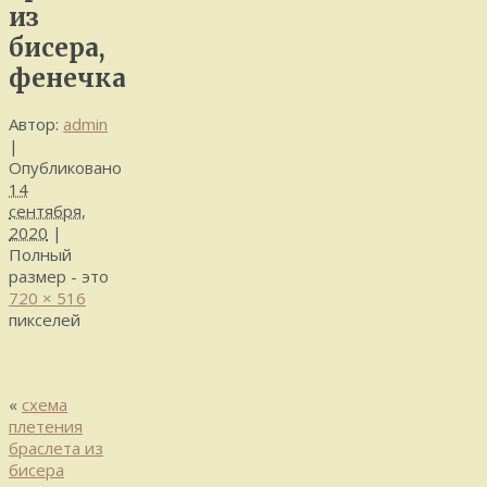
из
бисера,
фенечка
Автор:
admin
|
Опубликовано
14
сентября,
2020
|
Полный
размер - это
720 × 516
пикселей
«
схема
плетения
браслета из
бисера