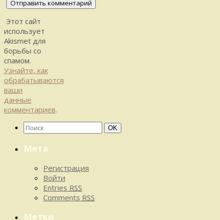
Этот сайт
использует
Akismet для
борьбы со
спамом.
Узнайте, как
обрабатываются
ваши
данные
комментариев
.
Найти:
Поиск
OK
Мета
Регистрация
Войти
Entries
RSS
Comments
RSS
Метки