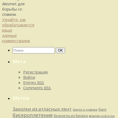
Akismet для
борьбы со
спамом.
Узнайте, как
обрабатываются
ваши
данные
комментариев
.
Найти:
Поиск
OK
Мета
Регистрация
Войти
Entries
RSS
Comments
RSS
Метки
Заколки из атласных лент
бант
Шапки и повязки
бисероплетение
браслеты из бисера
вязаная кофточка