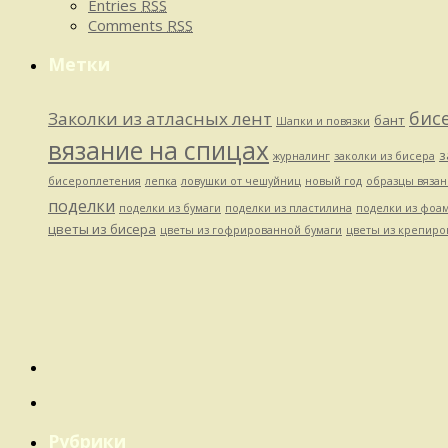
Entries
RSS
Comments
RSS
Метки
бис
Заколки из атласных лент
бант
Шапки и повязки
вязание на спицах
з
журналинг
заколки из бисера
бисероплетения
лепка
ловушки от чешуйниц
новый год
образцы вязан
поделки
поделки из бумаги
поделки из пластилина
поделки из фоа
цветы из бисера
цветы из гофрированной бумаги
цветы из крепиро
Рубрики