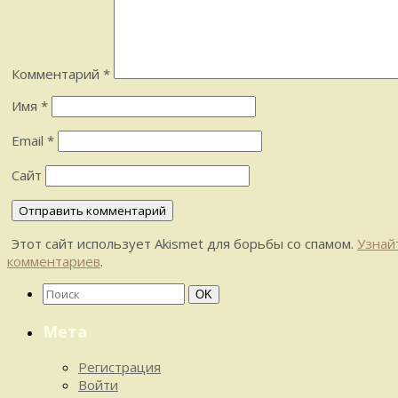
Комментарий
*
Имя
*
Email
*
Сайт
Этот сайт использует Akismet для борьбы со спамом.
Узнай
комментариев
.
Найти:
Поиск
OK
Мета
Регистрация
Войти