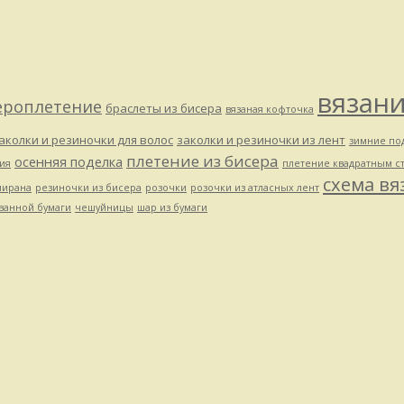
вязан
ероплетение
браслеты из бисера
вязаная кофточка
аколки и резиночки для волос
заколки и резиночки из лент
зимние по
плетение из бисера
осенняя поделка
ия
плетение квадратным с
схема вя
мирана
резиночки из бисера
розочки
розочки из атласных лент
ванной бумаги
чешуйницы
шар из бумаги