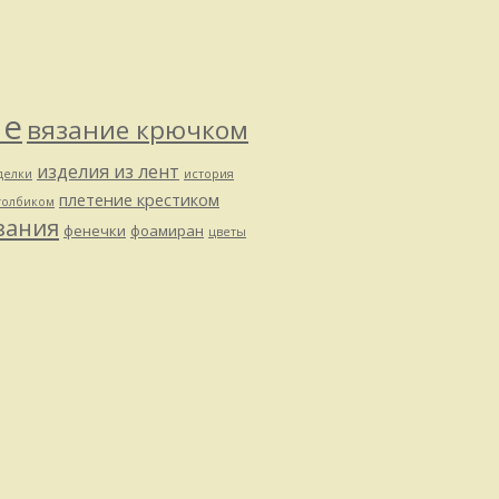
ие
вязание крючком
изделия из лент
делки
история
плетение крестиком
толбиком
зания
фенечки
фоамиран
цветы