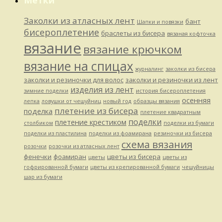
Метки
Заколки из атласных лент
бант
Шапки и повязки
бисероплетение
браслеты из бисера
вязаная кофточка
вязание
вязание крючком
вязание на спицах
журналинг
заколки из бисера
заколки и резиночки для волос
заколки и резиночки из лент
изделия из лент
зимние поделки
история бисероплетения
осенняя
лепка
ловушки от чешуйниц
новый год
образцы вязания
плетение из бисера
поделка
плетение квадратным
поделки
плетение крестиком
столбиком
поделки из бумаги
поделки из пластилина
поделки из фоамирана
резиночки из бисера
схема вязания
розочки
розочки из атласных лент
фенечки
фоамиран
цветы из бисера
цветы
цветы из
гофрированной бумаги
цветы из крепированной бумаги
чешуйницы
шар из бумаги