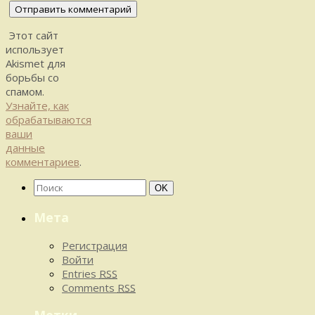
Этот сайт
использует
Akismet для
борьбы со
спамом.
Узнайте, как
обрабатываются
ваши
данные
комментариев
.
Найти:
Поиск
OK
Мета
Регистрация
Войти
Entries
RSS
Comments
RSS