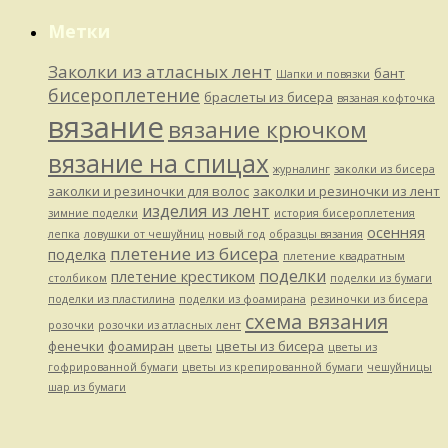
Метки
Заколки из атласных лент
бант
Шапки и повязки
бисероплетение
браслеты из бисера
вязаная кофточка
вязание
вязание крючком
вязание на спицах
журналинг
заколки из бисера
заколки и резиночки для волос
заколки и резиночки из лент
изделия из лент
зимние поделки
история бисероплетения
осенняя
лепка
ловушки от чешуйниц
новый год
образцы вязания
плетение из бисера
поделка
плетение квадратным
поделки
плетение крестиком
столбиком
поделки из бумаги
поделки из пластилина
поделки из фоамирана
резиночки из бисера
схема вязания
розочки
розочки из атласных лент
фенечки
фоамиран
цветы из бисера
цветы
цветы из
гофрированной бумаги
цветы из крепированной бумаги
чешуйницы
шар из бумаги