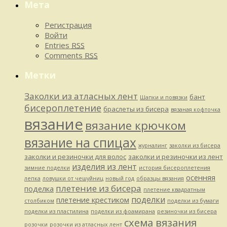
Мета
Регистрация
Войти
Entries
RSS
Comments
RSS
Метки
Заколки из атласных лент
бант
Шапки и повязки
бисероплетение
браслеты из бисера
вязаная кофточка
вязание
вязание крючком
вязание на спицах
журналинг
заколки из бисера
заколки и резиночки для волос
заколки и резиночки из лент
изделия из лент
зимние поделки
история бисероплетения
осенняя
лепка
ловушки от чешуйниц
новый год
образцы вязания
плетение из бисера
поделка
плетение квадратным
поделки
плетение крестиком
столбиком
поделки из бумаги
поделки из пластилина
поделки из фоамирана
резиночки из бисера
схема вязания
розочки
розочки из атласных лент