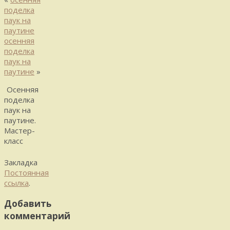
поделка
паук на
паутине
осенняя
поделка
паук на
паутине
»
Осенняя
поделка
паук на
паутине.
Мастер-
класс
Закладка
Постоянная
ссылка
.
Добавить
комментарий