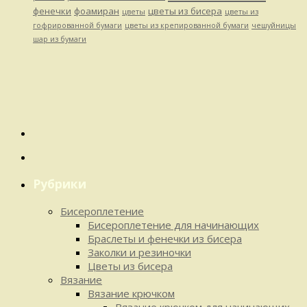
фенечки
фоамиран
цветы из бисера
цветы
цветы из
гофрированной бумаги
цветы из крепированной бумаги
чешуйницы
шар из бумаги
Рубрики
Бисероплетение
Бисероплетение для начинающих
Браслеты и фенечки из бисера
Заколки и резиночки
Цветы из бисера
Вязание
Вязание крючком
Вязание крючком для начинающих