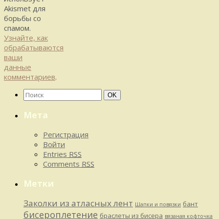
Akismet для
борьбы со
спамом.
Узнайте, как
обрабатываются
ваши
данные
комментариев
.
Найти:
Поиск
OK
Мета
Регистрация
Войти
Entries
RSS
Comments
RSS
Метки
Заколки из атласных лент
бант
Шапки и повязки
бисероплетение
браслеты из бисера
вязаная кофточка