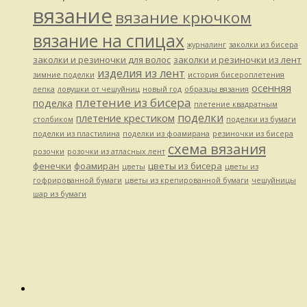
вязание
вязание крючком
вязание на спицах
журналинг
заколки из бисера
заколки и резиночки для волос
заколки и резиночки из лент
изделия из лент
зимние поделки
история бисероплетения
осенняя
лепка
ловушки от чешуйниц
новый год
образцы вязания
плетение из бисера
поделка
плетение квадратным
поделки
плетение крестиком
столбиком
поделки из бумаги
поделки из пластилина
поделки из фоамирана
резиночки из бисера
схема вязания
розочки
розочки из атласных лент
фенечки
фоамиран
цветы из бисера
цветы
цветы из
гофрированной бумаги
цветы из крепированной бумаги
чешуйницы
шар из бумаги