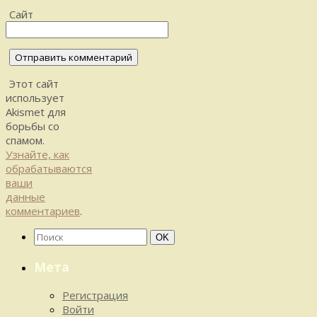
Сайт
Этот сайт
использует
Akismet для
борьбы со
спамом.
Узнайте, как
обрабатываются
ваши
данные
комментариев
.
Найти:
Поиск
OK
Мета
Регистрация
Войти