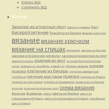
Entries
RSS
Comments
RSS
Метки
Заколки из атласных лент
бант
Шапки и повязки
бисероплетение
браслеты из бисера
вязаная кофточка
вязание
вязание крючком
вязание на спицах
журналинг
заколки из бисера
заколки и резиночки для волос
заколки и резиночки из лент
изделия из лент
зимние поделки
история бисероплетения
осенняя
лепка
ловушки от чешуйниц
новый год
образцы вязания
плетение из бисера
поделка
плетение квадратным
поделки
плетение крестиком
столбиком
поделки из бумаги
поделки из пластилина
поделки из фоамирана
резиночки из бисера
схема вязания
розочки
розочки из атласных лент
фенечки
фоамиран
цветы из бисера
цветы
цветы из
гофрированной бумаги
цветы из крепированной бумаги
чешуйницы
шар из бумаги