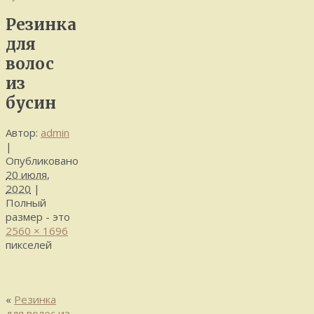
Резинка
для
волос
из
бусин
Автор:
admin
|
Опубликовано
20 июля,
2020
|
Полный
размер - это
2560 × 1696
пикселей
«
Резинка
для волос из