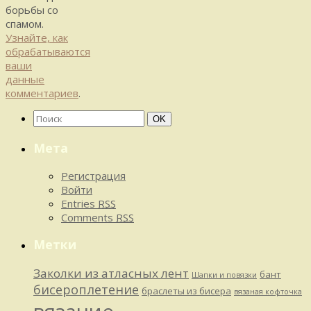
борьбы со
спамом.
Узнайте, как
обрабатываются
ваши
данные
комментариев
.
Найти:
Поиск
OK
Мета
Регистрация
Войти
Entries
RSS
Comments
RSS
Метки
Заколки из атласных лент
бант
Шапки и повязки
бисероплетение
браслеты из бисера
вязаная кофточка