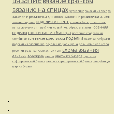
вязание
вязание крючком
вязание на спицах
журналинг
заколки из бисера
заколки и резиночки для волос
заколки и резиночки из лент
изделия из лент
зимние поделки
история бисероплетения
осенняя
лепка
ловушки от чешуйниц
новый год
образцы вязания
плетение из бисера
поделка
плетение квадратным
поделки
плетение крестиком
столбиком
поделки из бумаги
поделки из пластилина
поделки из фоамирана
резиночки из бисера
схема вязания
розочки
розочки из атласных лент
фенечки
фоамиран
цветы из бисера
цветы
цветы из
гофрированной бумаги
цветы из крепированной бумаги
чешуйницы
шар из бумаги