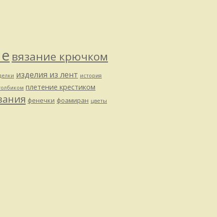
ие
вязание крючком
изделия из лент
делки
история
плетение крестиком
толбиком
зания
фенечки
фоамиран
цветы