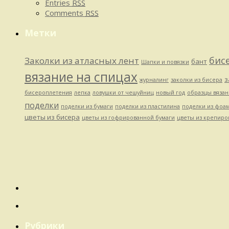
Entries
RSS
Comments
RSS
Метки
бис
Заколки из атласных лент
бант
Шапки и повязки
вязание на спицах
з
журналинг
заколки из бисера
бисероплетения
лепка
ловушки от чешуйниц
новый год
образцы вязан
поделки
поделки из бумаги
поделки из пластилина
поделки из фоа
цветы из бисера
цветы из гофрированной бумаги
цветы из крепиро
Рубрики