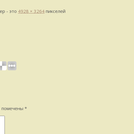
ер - это
4928 × 3264
пикселей
я помечены
*