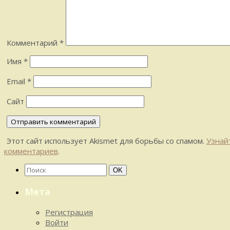
Комментарий
*
Имя
*
Email
*
Сайт
Этот сайт использует Akismet для борьбы со спамом.
Узнай
комментариев
.
Найти:
Поиск
OK
Мета
Регистрация
Войти