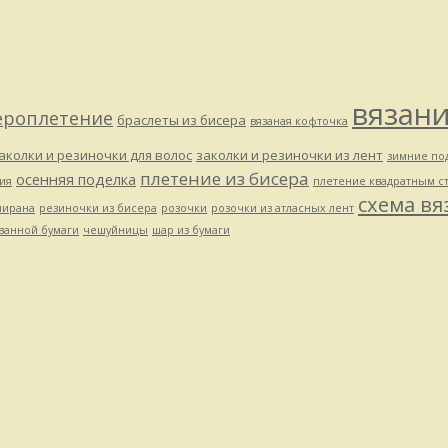
вязан
ероплетение
браслеты из бисера
вязаная кофточка
аколки и резиночки для волос
заколки и резиночки из лент
зимние по
плетение из бисера
осенняя поделка
ия
плетение квадратным с
схема вя
мирана
резиночки из бисера
розочки
розочки из атласных лент
ванной бумаги
чешуйницы
шар из бумаги