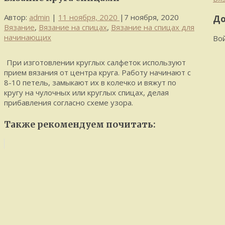
Автор:
admin
|
11 ноября, 2020
|
7 ноября, 2020
До
Вязание
,
Вязание на спицах
,
Вязание на спицах для
начинающих
Во
При изготовлении круглых салфеток используют
прием вязания от центра круга. Работу начинают с
8-10 петель, замыкают их в колечко и вяжут по
кругу на чулочных или круглых спицах, делая
прибавления согласно схеме узора.
Также рекомендуем почитать: