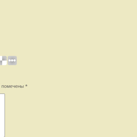
я помечены
*