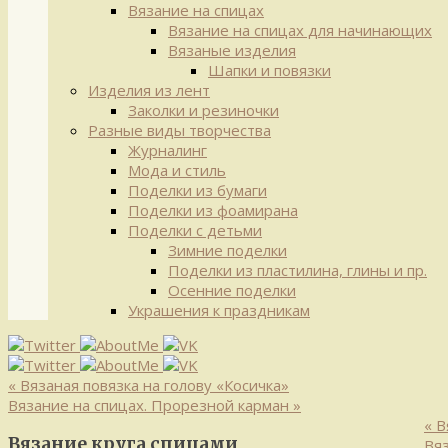
Вязание на спицах
Вязание на спицах для начинающих
Вязаные изделия
Шапки и повязки
Изделия из лент
Заколки и резиночки
Разные виды творчества
Журналинг
Мода и стиль
Поделки из бумаги
Поделки из фоамирана
Поделки с детьми
Зимние поделки
Поделки из пластилина, глины и пр.
Осенние поделки
Украшения к праздникам
«
Вязаная повязка на голову «Косичка»
Вязание на спицах. Прорезной карман
»
«
Вя
Вязание круга спицами
Вя