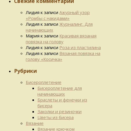
Свежие комментарии
Лидия
к записи
Ажурный узор
«Ромбы с накидами»
Лидия
к записи
Журналинг. Для
начинающих
Мария
к записи
Красивая вязаная
повязка на голову
Лидия
к записи
Роза из пластилина
Лидия
к записи
Вязаная повязка на
голову «Косичка»
Рубрики
Бисероплетение
Бисероплетение для
начинающих
Браслеты и фенечки из
бисера
Заколки и резиночки
Цветы из бисера
Вязание
Вязание крючком