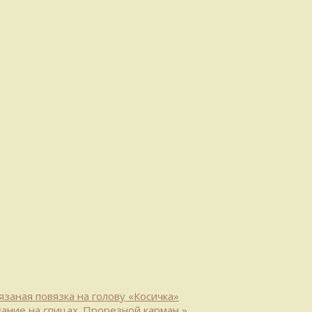
заная повязка на голову «Косичка»
зание на спицах. Прорезной карман
»