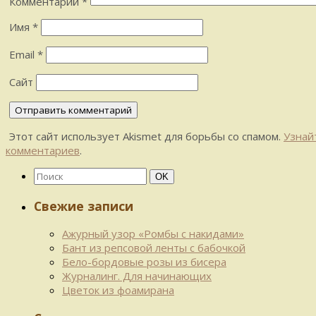
Комментарий
*
Имя
*
Email
*
Сайт
Этот сайт использует Akismet для борьбы со спамом.
Узнай
комментариев
.
Найти:
Поиск
OK
Свежие записи
Ажурный узор «Ромбы с накидами»
Бант из репсовой ленты с бабочкой
Бело-бордовые розы из бисера
Журналинг. Для начинающих
Цветок из фоамирана