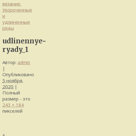
вязание.
Укороченные
и
удлиненные
ряды
udlinennye-
ryady_1
Автор:
admin
|
Опубликовано
5 ноября,
2020
|
Полный
размер - это
243 × 184
пикселей
«