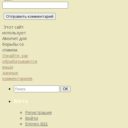
Этот сайт
использует
Akismet для
борьбы со
спамом.
Узнайте, как
обрабатываются
ваши
данные
комментариев
.
Найти:
Поиск
OK
Мета
Регистрация
Войти
Entries
RSS