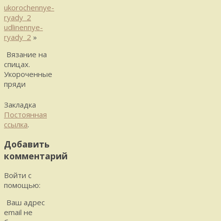
ukorochennye-
ryady_2
udlinennye-
ryady_2
»
Вязание на
спицах.
Укороченные
пряди
Закладка
Постоянная
ссылка
.
Добавить
комментарий
Войти с
помощью:
Ваш адрес
email не