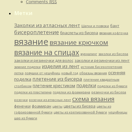
Comments
RSS
Метки
Заколки из атласных лент
бант
Шапки и повязки
бисероплетение
браслеты из бисера
вязаная кофточка
вязание
вязание крючком
вязание на спицах
журналинг
заколки из бисера
заколки и резиночки для волос
заколки и резиночки из лент
изделия из лент
зимние поделки
история бисероплетения
осенняя
лепка
ловушки от чешуйниц
новый год
образцы вязания
плетение из бисера
поделка
плетение квадратным
поделки
плетение крестиком
столбиком
поделки из бумаги
поделки из пластилина
поделки из фоамирана
резиночки из бисера
схема вязания
розочки
розочки из атласных лент
фенечки
фоамиран
цветы из бисера
цветы
цветы из
гофрированной бумаги
цветы из крепированной бумаги
чешуйницы
шар из бумаги