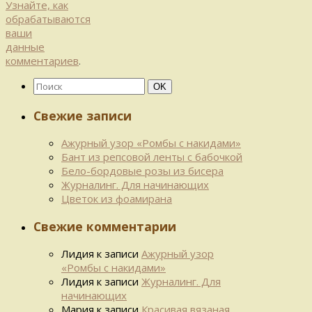
Узнайте, как
обрабатываются
ваши
данные
комментариев
.
Найти:
Поиск
OK
Свежие записи
Ажурный узор «Ромбы с накидами»
Бант из репсовой ленты с бабочкой
Бело-бордовые розы из бисера
Журналинг. Для начинающих
Цветок из фоамирана
Свежие комментарии
Лидия
к записи
Ажурный узор
«Ромбы с накидами»
Лидия
к записи
Журналинг. Для
начинающих
Мария
к записи
Красивая вязаная