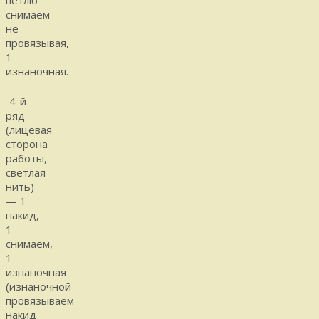
снимаем
не
провязывая,
1
изнаночная.
4-й
ряд
(лицевая
сторона
работы,
светлая
нить)
— 1
накид,
1
снимаем,
1
изнаночная
(изнаночной
провязываем
накид