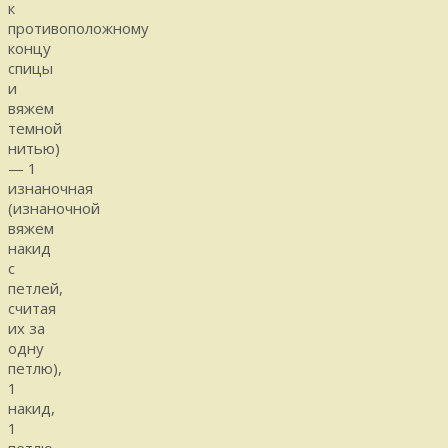
к
противоположному
концу
спицы
и
вяжем
темной
нитью)
— 1
изнаночная
(изнаночной
вяжем
накид
с
петлей,
считая
их за
одну
петлю),
1
накид,
1
петлю