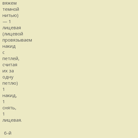
вяжем
темной
нитью)
— 1
лицевая
(лицевой
провязываем
накид
с
петлей,
считая
их за
одну
петлю)
1
накид,
1
снять,
1
лицевая.
6-й