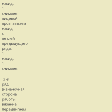
накид,
1
снимаем,
лицевой
провязываем
накид
с
петлей
предыдущего
ряда,
1
накид,
1
снимаем.
3-й
ряд
(изнаночная
сторона
работы,
вязание
передвигаем