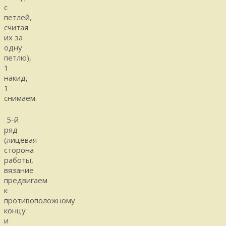
с
петлей,
считая
их за
одну
петлю),
1
накид,
1
снимаем.
5-й
ряд
(лицевая
сторона
работы,
вязание
предвигаем
к
противоположному
концу
и