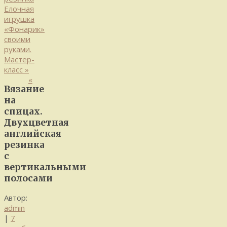
Елочная
игрушка
«Фонарик»
своими
руками.
Мастер-
класс
»
«
Вязание
на
спицах.
Двухцветная
английская
резинка
с
вертикальными
полосами
Автор:
admin
|
7