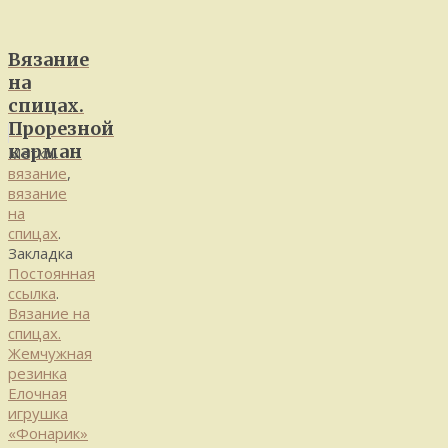
Вязание
на
спицах.
Прорезной
карман
Метки:
вязание
,
вязание
на
спицах
.
Закладка
Постоянная
ссылка
.
Вязание на
спицах.
Жемчужная
резинка
Елочная
игрушка
«Фонарик»