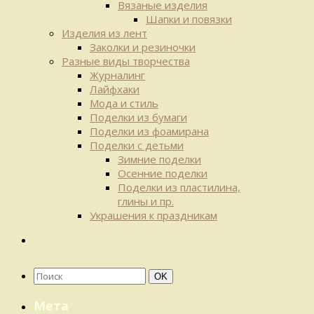
Вязаные изделия
Шапки и повязки
Изделия из лент
Заколки и резиночки
Разные виды творчества
Журналинг
Лайфхаки
Мода и стиль
Поделки из бумаги
Поделки из фоамирана
Поделки с детьми
Зимние поделки
Осенние поделки
Поделки из пластилина,
глины и пр.
Украшения к праздникам
Найти:
Поиск
OK
Мета