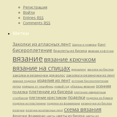
Регистрация
Войти
Entries
RSS
Comments
RSS
Метки
Заколки из атласных лент
бант
Шапки и повязки
бисероплетение
браслеты из бисера
вязаная кофточка
вязание
вязание крючком
вязание на спицах
журналинг
заколки из бисера
заколки и резиночки для волос
заколки и резиночки из лент
изделия из лент
зимние поделки
история бисероплетения
осенняя
лепка
ловушки от чешуйниц
новый год
образцы вязания
плетение из бисера
поделка
плетение квадратным
поделки
плетение крестиком
столбиком
поделки из бумаги
поделки из пластилина
поделки из фоамирана
резиночки из бисера
схема вязания
розочки
розочки из атласных лент
фенечки
фоамиран
цветы из бисера
цветы
цветы из