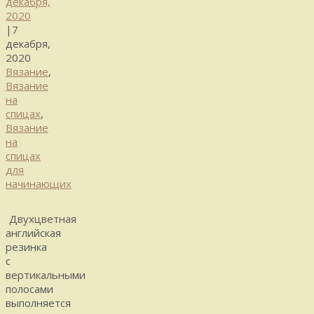
декабря,
2020
|
7
декабря,
2020
Вязание
,
Вязание
на
спицах
,
Вязание
на
спицах
для
начинающих
Двухцветная
английская
резинка
с
вертикальными
полосами
выполняется