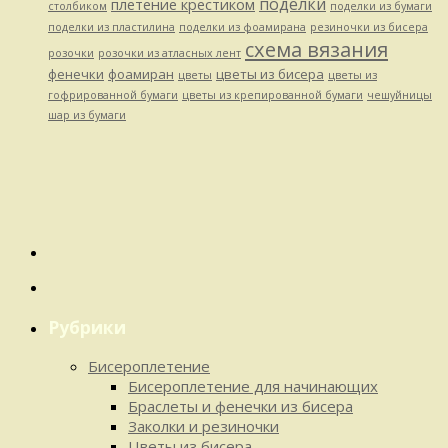
поделки
плетение крестиком
столбиком
поделки из бумаги
поделки из пластилина
поделки из фоамирана
резиночки из бисера
схема вязания
розочки
розочки из атласных лент
фенечки
фоамиран
цветы из бисера
цветы
цветы из
гофрированной бумаги
цветы из крепированной бумаги
чешуйницы
шар из бумаги
Рубрики
Бисероплетение
Бисероплетение для начинающих
Браслеты и фенечки из бисера
Заколки и резиночки
Цветы из бисера