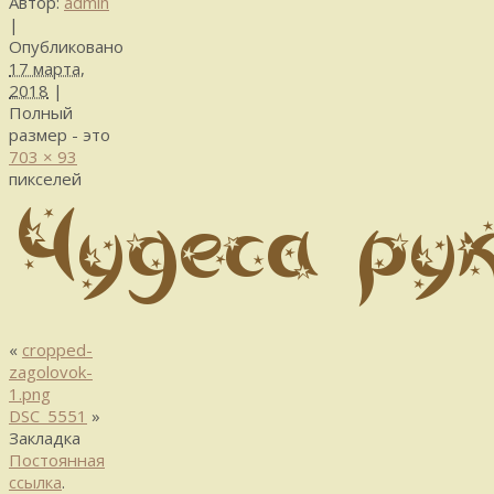
Автор:
admin
|
Опубликовано
17 марта,
2018
|
Полный
размер - это
703 × 93
пикселей
«
cropped-
zagolovok-
1.png
DSC_5551
»
Закладка
Постоянная
ссылка
.