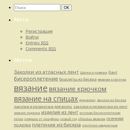
Найти:
Поиск
OK
Мета
Регистрация
Войти
Entries
RSS
Comments
RSS
Метки
Заколки из атласных лент
бант
Шапки и повязки
бисероплетение
браслеты из бисера
вязаная кофточка
вязание
вязание крючком
вязание на спицах
журналинг
заколки из бисера
заколки и резиночки для волос
заколки и резиночки из лент
изделия из лент
зимние поделки
история бисероплетения
осенняя
лепка
ловушки от чешуйниц
новый год
образцы вязания
плетение из бисера
поделка
плетение квадратным