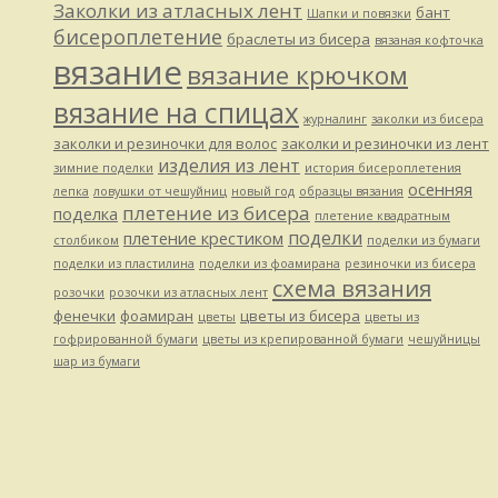
Заколки из атласных лент
бант
Шапки и повязки
бисероплетение
браслеты из бисера
вязаная кофточка
вязание
вязание крючком
вязание на спицах
журналинг
заколки из бисера
заколки и резиночки для волос
заколки и резиночки из лент
изделия из лент
зимние поделки
история бисероплетения
осенняя
лепка
ловушки от чешуйниц
новый год
образцы вязания
плетение из бисера
поделка
плетение квадратным
поделки
плетение крестиком
столбиком
поделки из бумаги
поделки из пластилина
поделки из фоамирана
резиночки из бисера
схема вязания
розочки
розочки из атласных лент
фенечки
фоамиран
цветы из бисера
цветы
цветы из
гофрированной бумаги
цветы из крепированной бумаги
чешуйницы
шар из бумаги