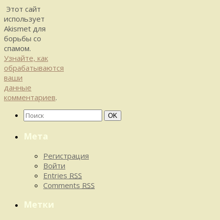
Этот сайт
использует
Akismet для
борьбы со
спамом.
Узнайте, как
обрабатываются
ваши
данные
комментариев
.
Найти:
Поиск
OK
Мета
Регистрация
Войти
Entries
RSS
Comments
RSS
Метки